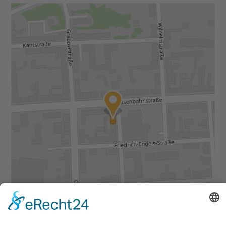
Daten von
OpenStreetMap
- veröffentlicht unter
ODbL