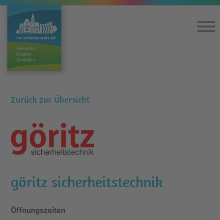
Home
Einkaufen & Genießen
Zurück zur Übersicht
Lageplan
360°-Rundgang
göritz sicherheitstechnik
Kultur
Service
Öffnungszeiten