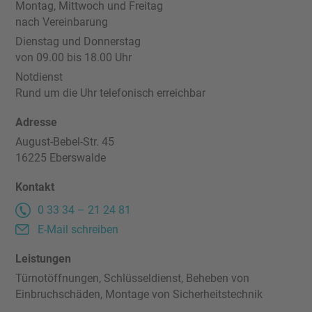
Montag, Mittwoch und Freitag
nach Vereinbarung
Kontakt
Dienstag und Donnerstag
von 09.00 bis 18.00 Uhr
Impressum
Notdienst
Rund um die Uhr telefonisch erreichbar
Datenschutz
Adresse
August-Bebel-Str. 45
16225 Eberswalde
Kontakt
0 33 34 – 21 24 81
E-Mail schreiben
Leistungen
Türnotöffnungen, Schlüsseldienst, Beheben von
Einbruchschäden, Montage von Sicherheitstechnik