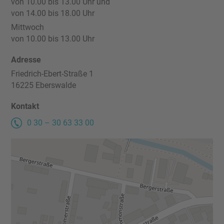
von 10.00 bis 13.00 Uhr und
von 14.00 bis 18.00 Uhr
Kontakt
Mittwoch
von 10.00 bis 13.00 Uhr
Impressum
Adresse
Friedrich-Ebert-Straße 1
Datenschutz
16225 Eberswalde
Kontakt
0 30 – 30 63 33 00